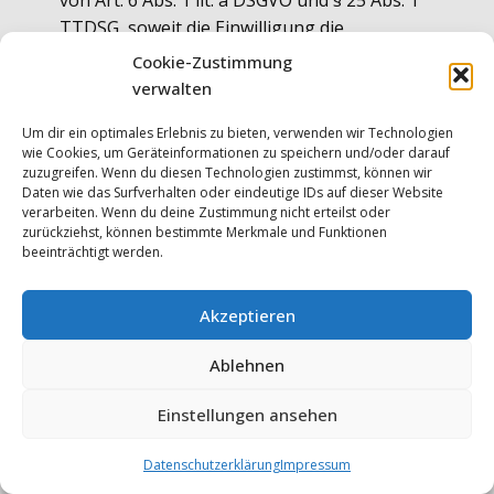
von Art. 6 Abs. 1 lit. a DSGVO und § 25 Abs. 1
TTDSG, soweit die Einwilligung die
Speicherung von Cookies oder den Zugriff
Cookie-Zustimmung
auf Informationen im Endgerät des
verwalten
Nutzers (z. B. Device-Fingerprinting) im Sinne
Um dir ein optimales Erlebnis zu bieten, verwenden wir Technologien
des TTDSG umfasst. Die Einwilligung ist
wie Cookies, um Geräteinformationen zu speichern und/oder darauf
jederzeit widerrufbar.
zuzugreifen. Wenn du diesen Technologien zustimmst, können wir
Daten wie das Surfverhalten oder eindeutige IDs auf dieser Website
verarbeiten. Wenn du deine Zustimmung nicht erteilst oder
6. Plugins und Tools
zurückziehst, können bestimmte Merkmale und Funktionen
beeinträchtigt werden.
Google Maps
Diese Seite nutzt den Kartendienst Google
Akzeptieren
Maps. Anbieter ist die Google Ireland Limited
Ablehnen
(„Google“), Gordon House, Barrow Street,
Dublin 4, Irland.
Einstellungen ansehen
Zur Nutzung der Funktionen von Google
Maps ist es notwendig, Ihre IP-Adresse zu
Datenschutzerklärung
Impressum
speichern. Diese Informationen werden in