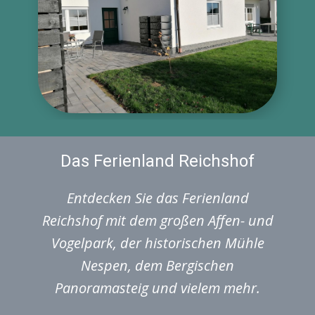
Das Ferienland Reichshof
Entdecken Sie das Ferienland
Reichshof mit dem großen Affen- und
Vogelpark, der historischen Mühle
Nespen, dem Bergischen
Panoramasteig und vielem mehr.